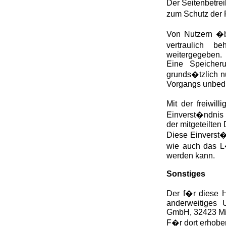
Der Seitenbetre
zum Schutz der 
Von Nutzern �be
vertraulich b
weitergegeben.
Eine Speicherun
grunds�tzlich n
Vorgangs unbedin
Mit der freiwil
Einverst�ndnis
der mitgeteilten
Diese Einverst�
wie auch das L�
werden kann.
Sonstiges
Der f�r diese 
anderweitiges 
GmbH, 32423 M
F�r dort erhobe